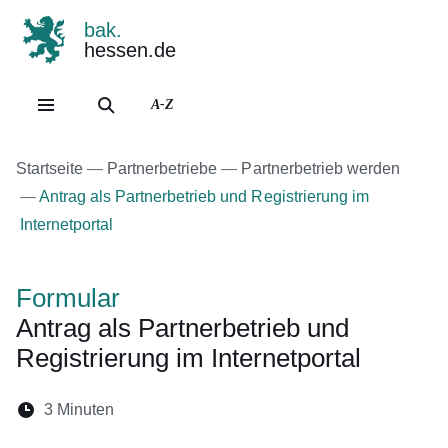
bak.
hessen.de
Direkt zum Kopf der Se
Direkt zum Inhalt
Direkt zum Fuß der Sei
A-Z
Startseite
Partnerbetriebe
Partnerbetrieb werden
Antrag als Partnerbetrieb und Registrierung im
Internetportal
Formular
Antrag als Partnerbetrieb und
Registrierung im Internetportal
Lesedauer:
3 Minuten
Öffnet sich in einem neuen Fenster
Öffnet sich in einem neuen Fenster
Öffnet sich in einem neuen Fenste
Öffnet sich in einem neuen Fe
Öffnet sich in einem neu