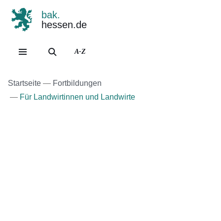
bak.
hessen.de
Direkt zum Kopf der Se
Direkt zum Inhalt
Direkt zum Fuß der Sei
A-Z
Startseite
Fortbildungen
Für Landwirtinnen und Landwirte